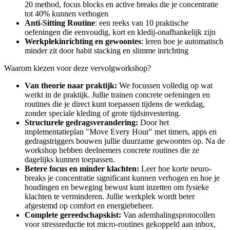
20 method, focus blocks en active breaks die je concentratie
tot 40% kunnen verhogen
Anti-Sitting Routine
: een reeks van 10 praktische
oefeningen die eenvoudig, kort en kledij-onafhankelijk zijn
Werkplekinrichting en gewoontes
: leren hoe je automatisch
minder zit door habit stacking en slimme inrichting
Waarom kiezen voor deze vervolgworkshop?
Van theorie naar praktijk:
We focussen volledig op wat
werkt in de praktijk. Jullie trainen concrete oefeningen en
routines die je direct kunt toepassen tijdens de werkdag,
zonder speciale kleding of grote tijdsinvestering.
Structurele gedragsverandering:
Door het
implementatieplan "Move Every Hour" met timers, apps en
gedragstriggers bouwen jullie duurzame gewoontes op. Na de
workshop hebben deelnemers concrete routines die ze
dagelijks kunnen toepassen.
Betere focus en minder klachten:
Leer hoe korte neuro-
breaks je concentratie significant kunnen verhogen en hoe je
houdingen en beweging bewust kunt inzetten om fysieke
klachten te verminderen. Jullie werkplek wordt beter
afgestemd op comfort en energiebeheer.
Complete gereedschapskist:
Van ademhalingsprotocollen
voor stressreductie tot micro-routines gekoppeld aan inbox,