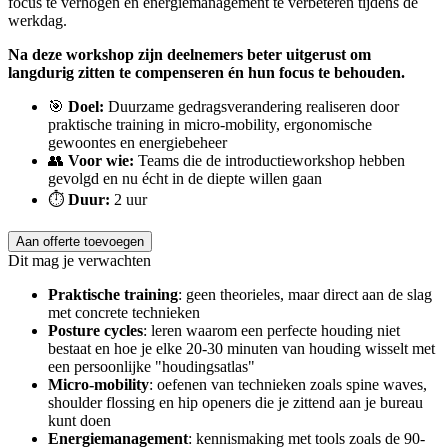
focus te verhogen en energiemanagement te verbeteren tijdens de
werkdag.
Na deze workshop zijn deelnemers beter uitgerust om
langdurig zitten te compenseren én hun focus te behouden.
🎯
Doel:
Duurzame gedragsverandering realiseren door
praktische training in micro-mobility, ergonomische
gewoontes en energiebeheer
👥
Voor wie:
Teams die de introductieworkshop hebben
gevolgd en nu écht in de diepte willen gaan
⏱
Duur:
2 uur
Dit mag je verwachten
Praktische training
: geen theorieles, maar direct aan de slag
met concrete technieken
Posture cycles
: leren waarom een perfecte houding niet
bestaat en hoe je elke 20-30 minuten van houding wisselt met
een persoonlijke "houdingsatlas"
Micro-mobility
: oefenen van technieken zoals spine waves,
shoulder flossing en hip openers die je zittend aan je bureau
kunt doen
Energiemanagement
: kennismaking met tools zoals de 90-