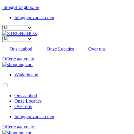
Overslaan
info@strongbox.be
en
Inloggen voor Leden
naar
Sub
de
Select
inhoud
navigatie
your
gaan
language
Select
your
Ons aanbod
Onze Locaties
Over ons
language
Offerte aanvraag
Winkelmand
Ons aanbod
Onze Locaties
Hoofdnavigatie
Over ons
Inloggen voor Leden
Sub
Offerte aanvraag
navigatie